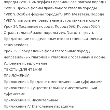
породы התפעל. Имперфект правильного глагола породы
התפעל. Прочие формы правильного глагола породы
הספעל. Особые формы породы התפעל. Метатеза. Порода
התפעל: глаголы неправильные и с гортанным в корне
Урок 24. Пассивные породы. Порода פעל. Порода הפעל
Страдательный залог породы פעל. Глагол הקזתןזוה.
Предложение с выделенным второстепенным членом:
casus pendens
Урок 25. Определение форм глагольных пород у
неправильных глаголов и глаголов с гортанным в корне.
Условные предложения
ТЕКСТЫ ДЛЯ ЧТЕНИЯ
ПРИЛОЖЕНИЯ
Приложение I. Предлоги с местоименными суффиксами
Приложение II. Существительные с местоименными
суффиксами
Приложение III. Числительные
Приложение IV. Глагольные парадигмы