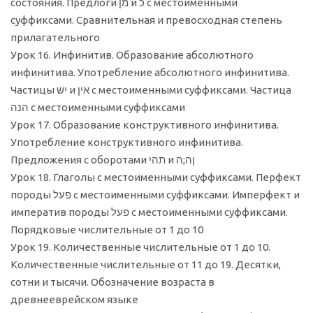
состояния. Предлоги מן и כ с местоименными
суффиксами. Сравнительная и превосходная степень
прилагательного
Урок 16. Инфинитив. Образование абсолютного
инфинитива. Употребление абсолютного инфинитива.
Частицы יש и אין с местоименными суффиксами. Частица
הנה с местоименными суффиксами
Урок 17. Образование конструктивного инфинитива.
Употребление конструктивного инфинитива.
Предложения с оборотами תהי и ןה;ה
Урок 18. Глаголы с местоименными суффиксами. Перфект
породы פעל с местоименными суффиксами. Имперфект и
императив породы פעל с местоименными суффиксами.
Порядковые числительные от 1 до 10
Урок 19. Количественные числительные от 1 до 10.
Количественные числительные от 11 до 19. Десятки,
сотни и тысячи. Обозначение возраста в
древнееврейском языке