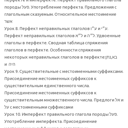
породы פעל. Употребление перфекта. Предложения с
глагольным сказуемым. Относительное местоимение
אשר
Урок 8. Перфект неправильных глаголов ע״ו и ע״י.
Перфект неправильных глаголов ל״א и ל״ה. Удвоенные
глаголы в перфекте. Сводная таблица спряжения
глаголов в перфекте. Особенности спряжения
некоторых неправильных глаголов в перфекте:בא,נתן
и היה
Урок 9. Существительные с местоименными суффиксами.
Присоединение местоименных суффиксов к
существительным единственного числа.
Присоединение местоименных суффиксов к
существительным множественного числа. Предлоги אל и
על с местоименными суффиксами
Урок 10. Имперфект правильного глагола породы פעל.
Употребление имперфекта. Присоединение