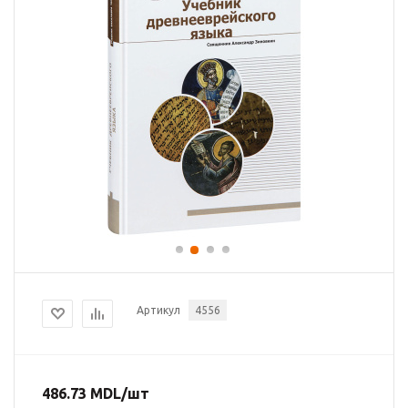
Артикул
4556
486.73
MDL
/шт