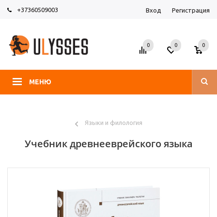
+37360509003
Вход
Регистрация
0
0
0
МЕНЮ
Языки и филология
Учебник древнееврейского языка