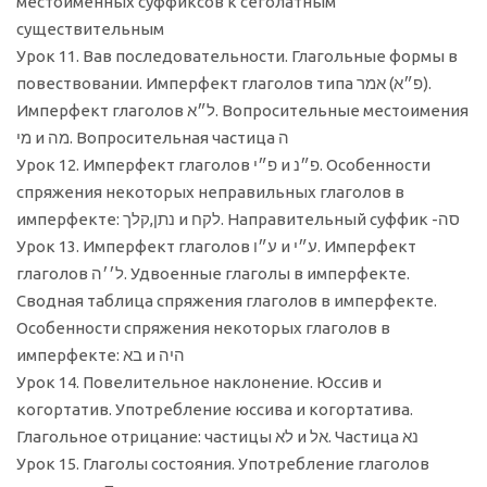
местоименных суффиксов к сеголатным
существительным
Урок 11. Вав последовательности. Глагольные формы в
повествовании. Имперфект глаголов типа פ״א) אמר).
Имперфект глаголов ל״א. Вопросительные местоимения
מי и מה. Вопросительная частица ה
Урок 12. Имперфект глаголов פ״י и פ״נ. Особенности
спряжения некоторых неправильных глаголов в
имперфекте: נתן,קלך и לקח. Направительный суффик -סה
Урок 13. Имперфект глаголов ע״ו и ע״י. Имперфект
глаголов ל׳׳ה. Удвоенные глаголы в имперфекте.
Сводная таблица спряжения глаголов в имперфекте.
Особенности спряжения некоторых глаголов в
имперфекте: בא и היה
Урок 14. Повелительное наклонение. Юссив и
когортатив. Употребление юссива и когортатива.
Глагольное отрицание: частицы לא и אל. Частица נא
Урок 15. Глаголы состояния. Употребление глаголов