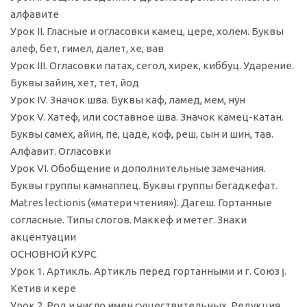
алфавите
Урок II. Гласные и огласовки камец, цере, холем. Буквы
алеф, бет, гимел, далет, хе, вав
Урок III. Огласовки патах, сегол, хирек, киббуц. Ударение.
Буквы зайин, хет, тет, йод
Урок IV. Значок шва. Буквы каф, ламед, мем, нун
Урок V. Хатеф, или составное шва. Значок камец-катан.
Буквы самех, айин, пе, цаде, коф, реш, сын и шин, тав.
Алфавит. Огласовки
Урок VI. Обобщение и дополнительные замечания.
Буквы группы камнаппец. Буквы группы бегадкефат.
Matres lectionis («матери чтения»). Дагеш. Гортанные
согласные. Типы слогов. Маккеф и метег. Знаки
акцентуации
ОСНОВНОЙ КУРС
Урок 1. Артикль. Артикль перед гортанными и г. Союз ן.
Кетив и кере
Урок 2. Род и число имен существительных. Редукция