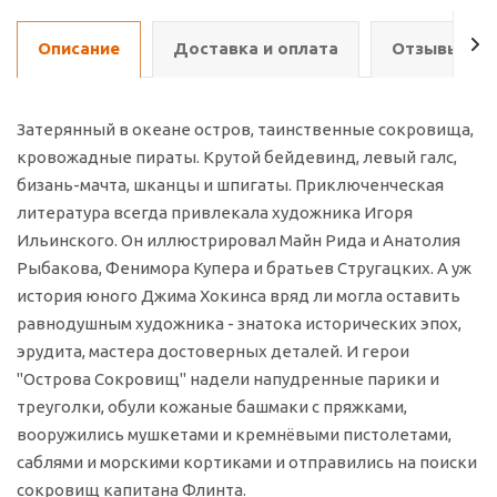
Описание
Доставка и оплата
Отзывы о т
Затерянный в океане остров, таинственные сокровища,
кровожадные пираты. Крутой бейдевинд, левый галс,
бизань-мачта, шканцы и шпигаты. Приключенческая
литература всегда привлекала художника Игоря
Ильинского. Он иллюстрировал Майн Рида и Анатолия
Рыбакова, Фенимора Купера и братьев Стругацких. А уж
история юного Джима Хокинса вряд ли могла оставить
равнодушным художника - знатока исторических эпох,
эрудита, мастера достоверных деталей. И герои
"Острова Сокровищ" надели напудренные парики и
треуголки, обули кожаные башмаки с пряжками,
вооружились мушкетами и кремнёвыми пистолетами,
саблями и морскими кортиками и отправились на поиски
сокровищ капитана Флинта.