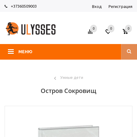
+37360509003
Вход
Регистрация
0
0
0
МЕНЮ
Умные дети
Остров Сокровищ