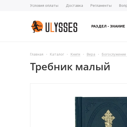
Условия оплаты
Доставка
Регламенты
Воп
РАЗДЕЛ - ЗНАНИЕ
Главная
-
Каталог
-
Книги
-
Вера
-
Богослужение
Требник малый