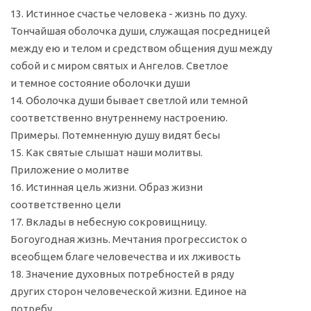
13. Истинное счастье человека - жизнь по духу.
Тончайшая оболочка души, служащая посредницей
между ею и телом и средством общения душ между
собой и с миром святых и Ангелов. Светлое
и темное состояние оболочки души
14. Оболочка души бывает светлой или темной
соответственно внутреннему настроению.
Примеры. Потемненную душу видят бесы
15. Как святые слышат наши молитвы.
Приложение о молитве
16. Истинная цель жизни. Образ жизни
соответственно цели
17. Вклады в небесную сокровищницу.
Богоугодная жизнь. Мечтания прогрессисток о
всеобщем благе человечества и их лживость
18. Значение духовных потребностей в ряду
других сторон человеческой жизни. Единое на
потребу.