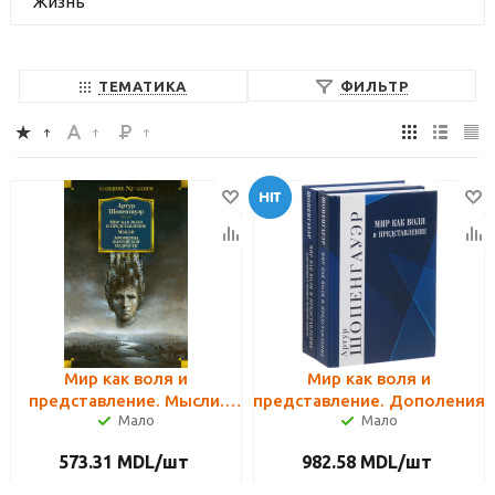
Жизнь
ТЕМАТИКА
ФИЛЬТР
Мир как воля и
Мир как воля и
представление. Мысли.
представление. Дополения
Мало
Мало
Афоризмы житейской
к первым четырем книгам.
мудрости
В 2-х томах
573.31
MDL
/шт
982.58
MDL
/шт