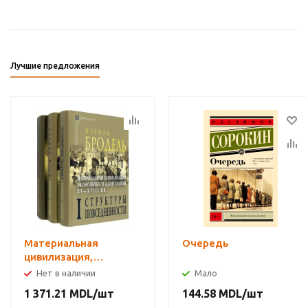
Лучшие предложения
Материальная
Очередь
цивилизация,
экономика и
Нет в наличии
Мало
капитализм, XV-XVIII
1 371.21
MDL
/шт
144.58
MDL
/шт
вв. Комплект в 3-х