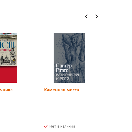
чника
Каменная месса
Психоло
устремле
Мотивац
духовно
Нет в наличии
Мало