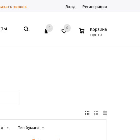
казать звонок
Вход
Регистрация
0
0
0
КТЫ
Корзина
пуста
од
Тип бумаги