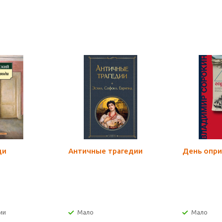
ди
Античные трагедии
День опри
ии
Мало
Мало