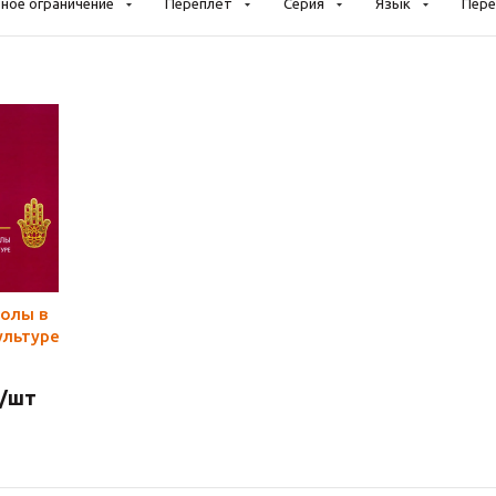
ное ограничение
Переплёт
Серия
Язык
Пере
олы в
ультуре
/шт