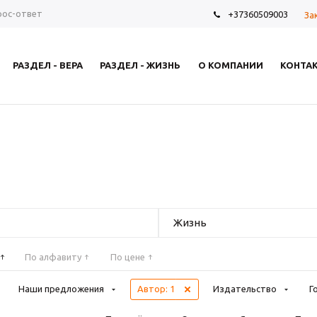
рос-ответ
+37360509003
За
РАЗДЕЛ - ВЕРА
РАЗДЕЛ - ЖИЗНЬ
О КОМПАНИИ
КОНТА
Жизнь
По алфавиту
По цене
Наши предложения
Автор
: 1
Издательство
Г