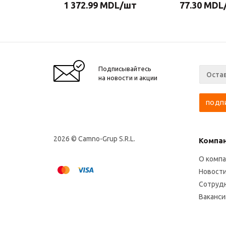
1 372.99
MDL
/шт
77.30
MDL
Подписывайтесь
на новости и акции
2026 © Camno-Grup S.R.L.
Компа
О комп
Новост
Сотруд
Ваканси