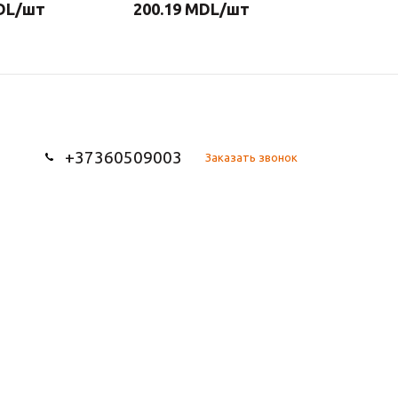
DL
/шт
200.19
MDL
/шт
380.69
+37360509003
Заказать звонок