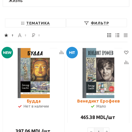
Жизнь
ТЕМАТИКА
ФИЛЬТР
Будда
Венедикт Ерофеев
Нет в наличии
Мало
465.38
MDL
/шт
397.06
MDL
/шт