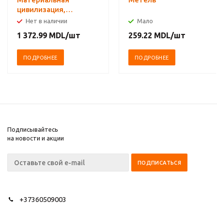
цивилизация,
экономика и
Нет в наличии
Мало
капитализм, XV-XVIII
1 372.99
MDL
/шт
259.22
MDL
/шт
вв. Комплект в 3-х
томах
ПОДРОБНЕЕ
ПОДРОБНЕЕ
Подписывайтесь
на новости и акции
+37360509003