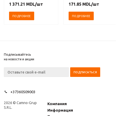
капитализм, XV-XVIII
1 371.21
MDL
/шт
171.85
MDL
/шт
вв. Комплект в 3-х
томах
ПОДРОБНЕЕ
ПОДРОБНЕЕ
Подписывайтесь
на новости и акции
+37360509003
2026 © Camno-Grup
Компания
S.R.L.
Информация