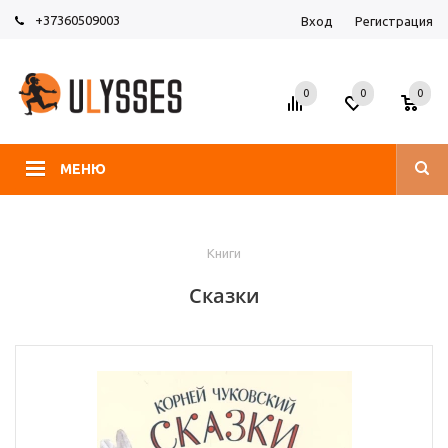
+37360509003
Вход
Регистрация
0
0
0
МЕНЮ
Книги
Сказки