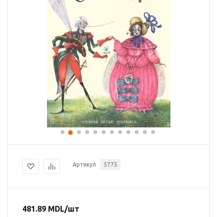
Артикул
5775
481.89
MDL
/шт